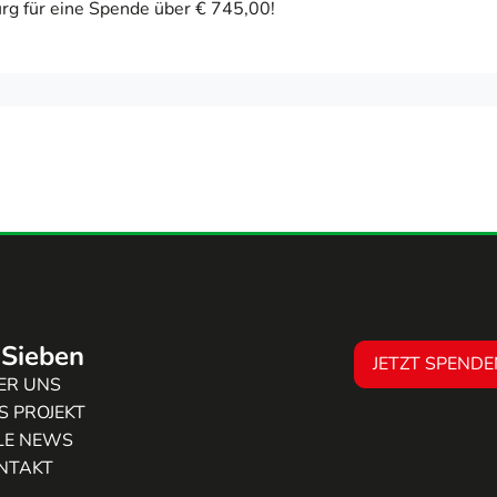
rg für eine Spende über € 745,00!
Sieben
JETZT SPENDE
ER UNS
S PROJEKT
LE NEWS
NTAKT