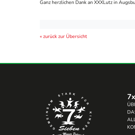
Ganz herzlichen Dank an XXXLutz in Augsbu
« zurück zur Übersicht
7x
ÜB
DA
AL
KO